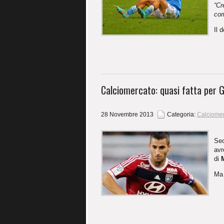
“Cr
com
Il 
Calciomercato: quasi fatta per 
28 Novembre 2013
Categoria:
Calciome
Sec
avr
di
Ma 