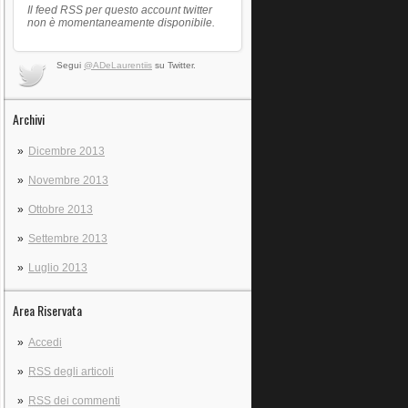
Il feed RSS per questo account twitter
non è momentaneamente disponibile.
Segui
@ADeLaurentiis
su Twitter.
Archivi
Dicembre 2013
Novembre 2013
Ottobre 2013
Settembre 2013
Luglio 2013
Area Riservata
Accedi
RSS
degli articoli
RSS
dei commenti