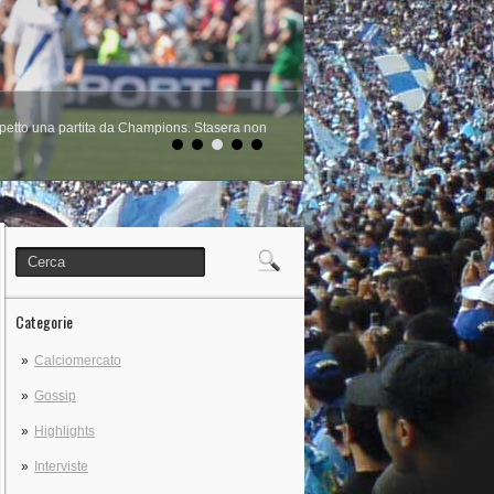
rami non cerca scuse per il ko del Napoli
Categorie
Calciomercato
Gossip
Highlights
Interviste