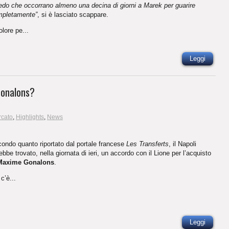
edo che occorrano almeno una decina di giorni a Marek per guarire
pletamente”
, si è lasciato scappare.
dolore pe...
Leggi
Gonalons?
rcato
,
Highlights
,
News
ondo quanto riportato dal portale francese
Les Transferts
, il Napoli
ebbe trovato, nella giornata di ieri, un accordo con il Lione per l’acquisto
Maxime Gonalons
.
c’è...
Leggi