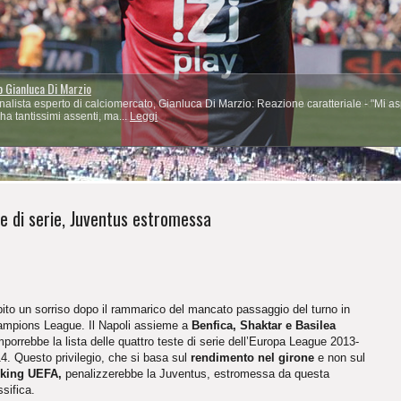
ia»
 Niente scuse, andiamo avanti. Dobbiamo acquisire la mentalità vincente» Valon Beh
 l'importante è ripartire...
Leggi
1
2
3
4
5
te di serie, Juventus estromessa
ito un sorriso dopo il rammarico del mancato passaggio del turno in
mpions League. Il Napoli assieme a
Benfica, Shaktar e Basilea
porrebbe la lista delle quattro teste di serie dell’Europa League 2013-
4. Questo privilegio, che si basa sul
rendimento nel girone
e non sul
nking UEFA,
penalizzerebbe la Juventus, estromessa da questa
ssifica.