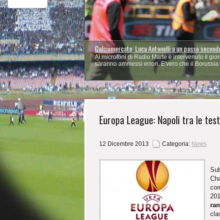
Behrami carica il Napoli: «Riscatto con il Boruss
Il centrocampista azzurro: «Il ko con la Juve?
contro la Juve. Per il centrocampista azzurro ora
Europa League: Napoli tra le tes
12 Dicembre 2013
Categoria:
News
Sub
Cha
com
201
ra
cla