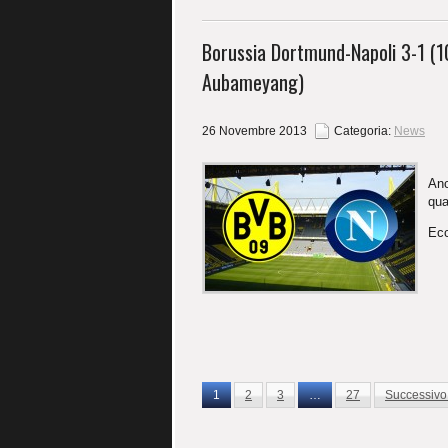
Borussia Dortmund-Napoli 3-1 (10′
Aubameyang)
26 Novembre 2013
Categoria:
News
Anc
qua
Ecc
1
2
3
…
27
Successivo