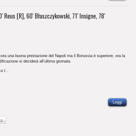
 Reus [R], 60′ Błaszczykowski, 71′ Insigne, 78′
ora una buona prestazione del Napoli ma il Borussia è superiore, ora la
lificazione si deciderà all’ultima giornata.
o l...
Leggi
 »