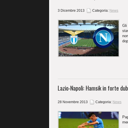
3 Dicembre 2013
Categoria:
News
Gli
sta
non
dop
Lazio-Napoli: Hamsik in forte dub
28 Novembre 2013
Categoria:
News
Pap
mer