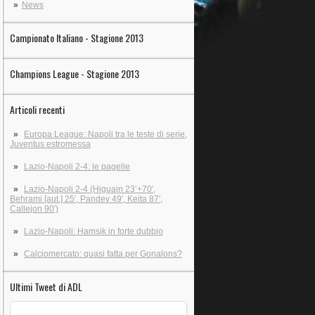
News
Campionato Italiano - Stagione 2013
Champions League - Stagione 2013
Articoli recenti
Europa League: Napoli tra le teste di serie,
Juventus estromessa
Lazio-Napoli 2-4: le pagelle
Lazio-Napoli 2-4 (Higuain 23’+70′,
Behrami [aut.] 25′, Pandev 49′, Keita 87′,
Callejon 90′)
Lazio-Napoli: Hamsik in forte dubbio
Calciomercato: quasi fatta per Gonalons?
Ultimi Tweet di ADL