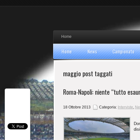
Home
Home
News
Campionato
maggio post taggati
Roma-Napoli: niente “tutto esauri
18 Ottobre 2013
Categoria:
Interviste
,
Ne
Do
dis