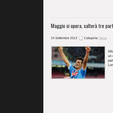
Maggio si opera, salterà tre par
24 Settembre 2013
Categoria:
News
All
un 
par
Lon