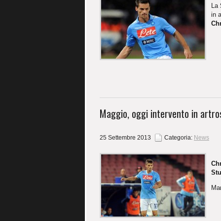
La
in 
Chr
Maggio, oggi intervento in artro
25 Settembre 2013
Categoria:
News
Chr
Stu
Mar