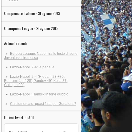
Campionato Italiano - Stagione 2013
Champions League - Stagione 2013
Articoli recenti
Europa League: Napoli tra le teste di serie,
Juventus estromessa
Lazio-Napoli 2-4: le pagelle
Lazio-Napoli 2-4 (Higuain 23’+70′,
Behrami [aut.] 25′, Pandev 49′, Keita 87′,
Callejon 90′)
Lazio-Napoli: Hamsik in forte dubbio
Calciomercato: quasi fatta per Gonalons?
Ultimi Tweet di ADL