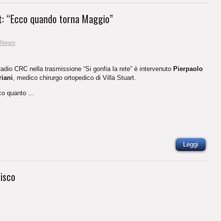
art: “Ecco quando torna Maggio”
News
adio CRC nella trasmissione “Si gonfia la rete” è intervenuto
Pierpaolo
iani
, medico chirurgo ortopedico di Villa Stuart.
o quanto ...
Leggi
isco