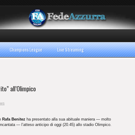
Champions League
Live Streaming
to” all’Olimpico
ws
n
Rafa Benitez
ha presentato alla sua abituale maniera — molto
incantata — l’atteso anticipo di oggi (20.45) allo stadio Olimpico.