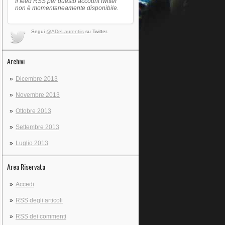
Il feed RSS per questo account twitter
non è momentaneamente disponibile.
Segui
@ADeLaurentiis
su Twitter.
Archivi
Dicembre 2013
Novembre 2013
Ottobre 2013
Settembre 2013
Luglio 2013
Area Riservata
Accedi
RSS
degli articoli
RSS
dei commenti