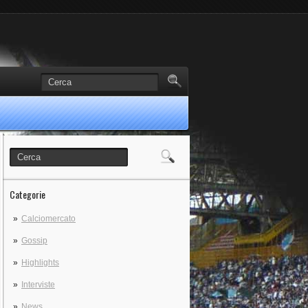
Categorie
Calciomercato
Gossip
Highlights
Interviste
News