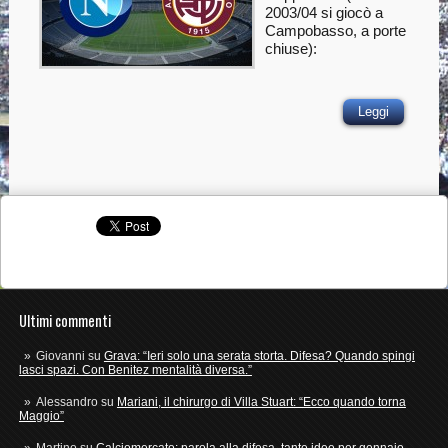
2003/04 si giocò a
Campobasso, a porte
chiuse):
Leggi
Ultimi commenti
Giovanni
su
Grava: “Ieri solo una serata storta. Difesa? Quando spingi
lasci spazi. Con Benitez mentalità diversa.”
Alessandro
su
Mariani, il chirurgo di Villa Stuart: “Ecco quando torna
Maggio”