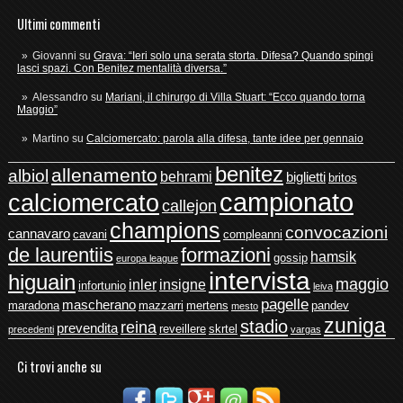
Ultimi commenti
Giovanni
su
Grava: “Ieri solo una serata storta. Difesa? Quando spingi
lasci spazi. Con Benitez mentalità diversa.”
Alessandro
su
Mariani, il chirurgo di Villa Stuart: “Ecco quando torna
Maggio”
Martino
su
Calciomercato: parola alla difesa, tante idee per gennaio
benitez
allenamento
albiol
behrami
biglietti
britos
campionato
calciomercato
callejon
champions
convocazioni
cannavaro
cavani
compleanni
de laurentiis
formazioni
hamsik
gossip
europa league
intervista
higuain
maggio
inler
insigne
infortunio
leiva
pagelle
mascherano
maradona
mazzarri
mertens
pandev
mesto
zuniga
stadio
reina
prevendita
reveillere
skrtel
precedenti
vargas
Ci trovi anche su