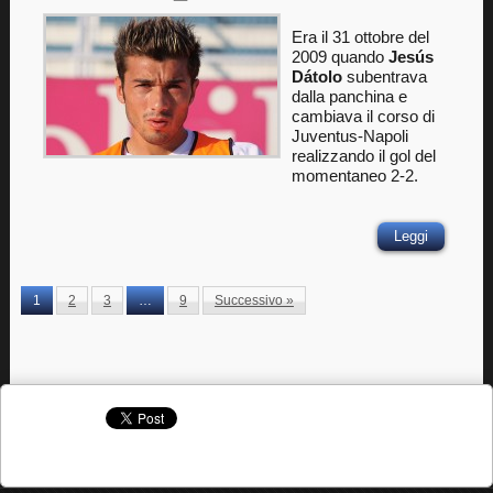
Era il 31 ottobre del
2009 quando ‎
Jesús
Dátolo
subentrava
dalla panchina e
cambiava il corso di
Juventus-Napoli
realizzando il gol del
momentaneo 2-2.
Leggi
1
2
3
…
9
Successivo »