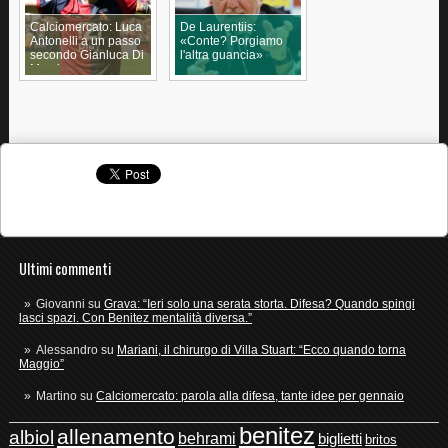
Calciomercato: Luca
De Laurentiis:
Antonelli a un passo
«Conte? Porgiamo
secondo Gianluca Di
l'altra guancia»
Marzio
Ultimi commenti
Giovanni
su
Grava: “Ieri solo una serata storta. Difesa? Quando spingi
lasci spazi. Con Benitez mentalità diversa.”
Alessandro
su
Mariani, il chirurgo di Villa Stuart: “Ecco quando torna
Maggio”
Martino
su
Calciomercato: parola alla difesa, tante idee per gennaio
benitez
allenamento
albiol
behrami
biglietti
britos