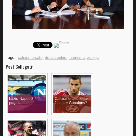
Tags:
calciomercato
,
de laurentiis
,
intervista
,
zuniga
Post Collegati:
Lazio-Napoli 2-4: le
Calciomercato: quasi
pagelle
fatta per Gonalons?