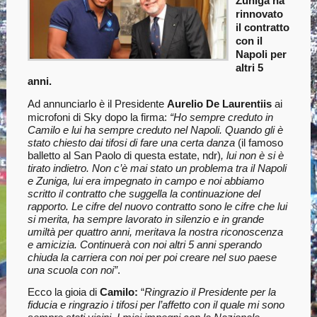
Zuniga ha
rinnovato
il contratto
con il
Napoli per
altri 5
anni.
Ad annunciarlo è il Presidente
Aurelio De Laurentiis
ai
microfoni di Sky dopo la firma:
“Ho sempre creduto in
Camilo e lui ha sempre creduto nel Napoli. Quando gli è
stato chiesto dai tifosi di fare una certa danza
(il famoso
balletto al San Paolo di questa estate, ndr)
, lui non è si è
tirato indietro. Non c’è mai stato un problema tra il Napoli
e Zuniga, lui era impegnato in campo e noi abbiamo
scritto il contratto che suggella la continuazione del
rapporto. Le cifre del nuovo contratto sono le cifre che lui
si merita, ha sempre lavorato in silenzio e in grande
umiltà per quattro anni, meritava la nostra riconoscenza
e amicizia. Continuerà con noi altri 5 anni sperando
chiuda la carriera con noi per poi creare nel suo paese
una scuola con noi”
.
Ecco la gioia di
Camilo:
“
Ringrazio il Presidente per la
fiducia e ringrazio i tifosi per l’affetto con il quale mi sono