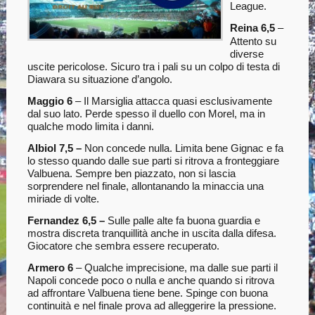
League.
Reina 6,5
–
Attento su
diverse
uscite pericolose. Sicuro tra i pali su un colpo di testa di
Diawara su situazione d’angolo.
Maggio 6
– Il Marsiglia attacca quasi esclusivamente
dal suo lato. Perde spesso il duello con Morel, ma in
qualche modo limita i danni.
Albiol 7,5 –
Non concede nulla. Limita bene Gignac e fa
lo stesso quando dalle sue parti si ritrova a fronteggiare
Valbuena. Sempre ben piazzato, non si lascia
sorprendere nel finale, allontanando la minaccia una
miriade di volte.
Fernandez 6,5 –
Sulle palle alte fa buona guardia e
mostra discreta tranquillità anche in uscita dalla difesa.
Giocatore che sembra essere recuperato.
Armero 6
– Qualche imprecisione, ma dalle sue parti il
Napoli concede poco o nulla e anche quando si ritrova
ad affrontare Valbuena tiene bene. Spinge con buona
continuità e nel finale prova ad alleggerire la pressione.