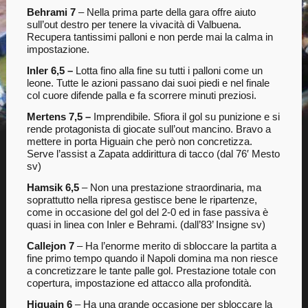
Behrami 7
– Nella prima parte della gara offre aiuto
sull’out destro per tenere la vivacità di Valbuena.
Recupera tantissimi palloni e non perde mai la calma in
impostazione.
Inler 6,5 –
Lotta fino alla fine su tutti i palloni come un
leone. Tutte le azioni passano dai suoi piedi e nel finale
col cuore difende palla e fa scorrere minuti preziosi.
Mertens 7,5 –
Imprendibile. Sfiora il gol su punizione e si
rende protagonista di giocate sull’out mancino. Bravo a
mettere in porta Higuain che però non concretizza.
Serve l’assist a Zapata addirittura di tacco (dal 76′ Mesto
sv)
Hamsik 6,5
– Non una prestazione straordinaria, ma
soprattutto nella ripresa gestisce bene le ripartenze,
come in occasione del gol del 2-0 ed in fase passiva è
quasi in linea con Inler e Behrami. (dall’83’ Insigne sv)
Callejon 7
– Ha l’enorme merito di sbloccare la partita a
fine primo tempo quando il Napoli domina ma non riesce
a concretizzare le tante palle gol. Prestazione totale con
copertura, impostazione ed attacco alla profondità.
Higuain 6
– Ha una grande occasione per sbloccare la