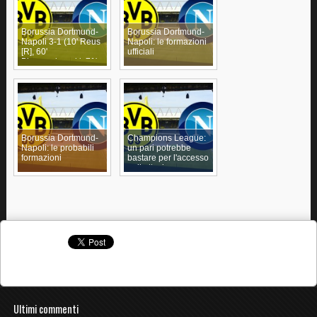
Borussia Dortmund-
Borussia Dortmund-
Napoli 3-1 (10' Reus
Napoli: le formazioni
[R], 60'
ufficiali
Błaszczykowski, 71'
Insigne, 78'
Aubameyang)
Borussia Dortmund-
Champions League:
Napoli: le probabili
un pari potrebbe
formazioni
bastare per l'accesso
agli ottavi
Ultimi commenti