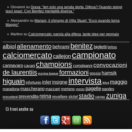
Giovanni
su
Grava: “Ieri solo una serata storta. Difesa? Quando spingi
lasci spazi. Con Benitez mentalità diversa.”
Alessandro
su
Mariani, il chirurgo di Villa Stuart: “Ecco quando torna
Maggio”
Martino
su
Calciomercato: parola alla difesa, tante idee per gennaio
benitez
allenamento
albiol
behrami
biglietti
britos
campionato
calciomercato
callejon
champions
convocazioni
cannavaro
cavani
compleanni
de laurentiis
formazioni
hamsik
gossip
europa league
intervista
higuain
maggio
inler
insigne
infortunio
leiva
pagelle
mascherano
maradona
mazzarri
mertens
pandev
mesto
zuniga
stadio
reina
prevendita
reveillere
skrtel
precedenti
vargas
Ci trovi anche su