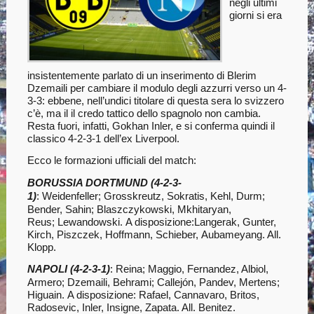
negli ultimi
giorni si era
insistentemente parlato di un inserimento di Blerim
Dzemaili per cambiare il modulo degli azzurri verso un 4-
3-3: ebbene, nell’undici titolare di questa sera lo svizzero
c’è, ma il il credo tattico dello spagnolo non cambia.
Resta fuori, infatti, Gokhan Inler, e si conferma quindi il
classico 4-2-3-1 dell’ex Liverpool.
Ecco le formazioni ufficiali del match:
BORUSSIA DORTMUND (4-2-3-
1)
: Weidenfeller; Grosskreutz, Sokratis, Kehl, Durm;
Bender, Sahin; Blaszczykowski, Mkhitaryan,
Reus; Lewandowski. A disposizione:Langerak, Gunter,
Kirch, Piszczek, Hoffmann, Schieber, Aubameyang. All.
Klopp.
NAPOLI (4-2-3-1)
: Reina; Maggio, Fernandez, Albiol,
Armero; Dzemaili, Behrami; Callejón, Pandev, Mertens;
Higuain. A disposizione: Rafael, Cannavaro, Britos,
Radosevic, Inler, Insigne, Zapata. All. Benitez.