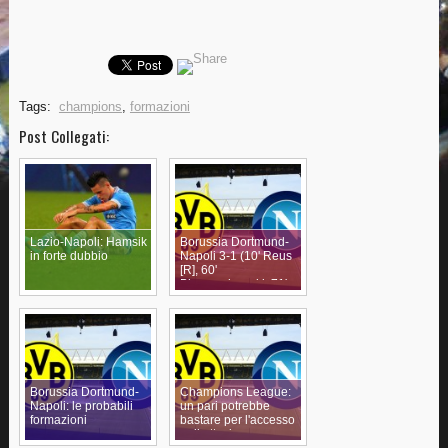
Tags:
champions
,
formazioni
Post Collegati:
Lazio-Napoli: Hamsik
Borussia Dortmund-
in forte dubbio
Napoli 3-1 (10' Reus
[R], 60'
Błaszczykowski, 71'
Insigne, 78'
Aubameyang)
Borussia Dortmund-
Champions League:
Napoli: le probabili
un pari potrebbe
formazioni
bastare per l'accesso
agli ottavi