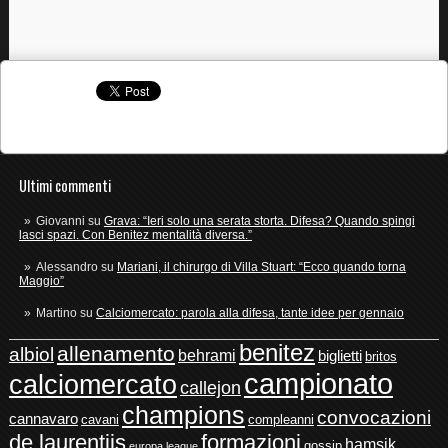
Ultimi commenti
Giovanni
su
Grava: “Ieri solo una serata storta. Difesa? Quando spingi
lasci spazi. Con Benitez mentalità diversa.”
Alessandro
su
Mariani, il chirurgo di Villa Stuart: “Ecco quando torna
Maggio”
Martino
su
Calciomercato: parola alla difesa, tante idee per gennaio
benitez
allenamento
albiol
behrami
biglietti
britos
campionato
calciomercato
callejon
champions
convocazioni
cannavaro
cavani
compleanni
de laurentiis
formazioni
hamsik
gossip
europa league