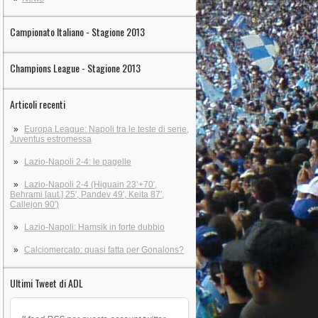
Campionato Italiano - Stagione 2013
Champions League - Stagione 2013
Articoli recenti
Europa League: Napoli tra le teste di serie,
Juventus estromessa
Lazio-Napoli 2-4: le pagelle
Lazio-Napoli 2-4 (Higuain 23’+70′,
Behrami [aut.] 25′, Pandev 49′, Keita 87′,
Callejon 90′)
Lazio-Napoli: Hamsik in forte dubbio
Calciomercato: quasi fatta per Gonalons?
Ultimi Tweet di ADL