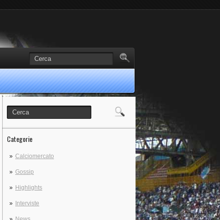
Categorie
Calciomercato
Gossip
Highlights
Interviste
News