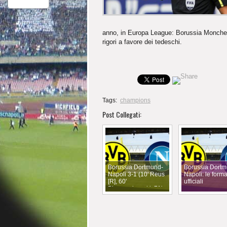
anno, in Europa League: Borussia Monchengl
rigori a favore dei tedeschi.
Tags:
champions
Post Collegati:
Borussia Dortmund-
Borussia Dortm
Napoli 3-1 (10' Reus
Napoli: le form
[R], 60'
ufficiali
Błaszczykowski, 71'
Insigne, 78'
Aubameyang)