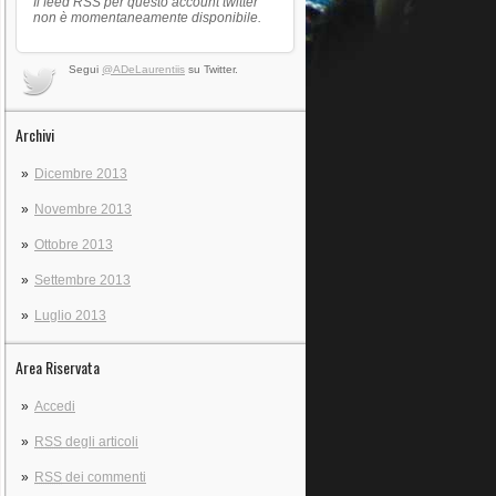
Il feed RSS per questo account twitter
non è momentaneamente disponibile.
Segui
@ADeLaurentiis
su Twitter.
Archivi
Dicembre 2013
Novembre 2013
Ottobre 2013
Settembre 2013
Luglio 2013
Area Riservata
Accedi
RSS
degli articoli
RSS
dei commenti