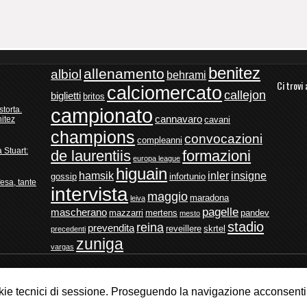
benitez
allenamento
albiol
behrami
Ci trovi
calciomercato
callejon
biglietti
britos
campionato
storta.
cannavaro
itez
cavani
champions
convocazioni
compleanni
a Stuart:
de laurentiis
formazioni
europa league
higuain
hamsik
inler
insigne
gossip
infortunio
esa, tante
intervista
maggio
maradona
leiva
pagelle
mascherano
mazzarri
mertens
pandev
mesto
stadio
reina
prevendita
reveillere
skrtel
precedenti
zuniga
vargas
ipendente per tutti i tifosi della Società Sportiva Calcio Napoli
kie tecnici di sessione. Proseguendo la navigazione acconsenti a