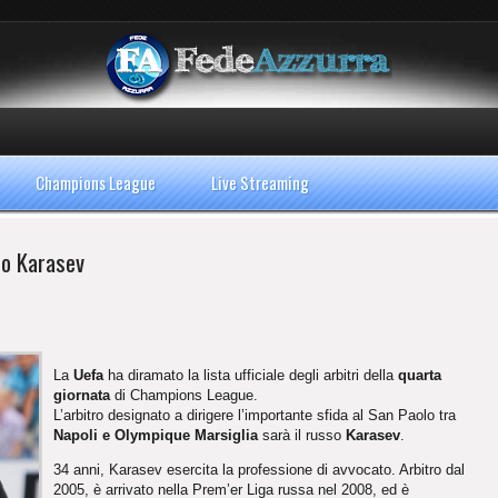
Champions League
Live Streaming
so Karasev
La
Uefa
ha diramato la lista ufficiale degli arbitri della
quarta
giornata
di Champions League.
L’arbitro designato a dirigere l’importante sfida al San Paolo tra
Napoli e Olympique Marsiglia
sarà il russo
Karasev
.
34 anni, Karasev esercita la professione di avvocato. Arbitro dal
2005, è arrivato nella Prem’er Liga russa nel 2008, ed è