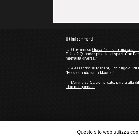
Ultimi commenti
Giovanni
su
Grava: “Ieri solo una serata 
Difesa? Quando spingi lasci spazi. Con Ben
mentalità diversa.”
Alessandro
su
Mariani, il chirurgo di Vill
“Ecco quando torna Maggio”
Martino
su
Calciomercato: parola alla dif
idee per gennaio
Copyright © 2026
Fede Azzurra
- Blog ind
Questo sito web utilizza coo