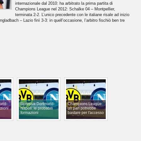
internazionale dal 2010: ha arbitrato la prima partita di
Champions League nel 2012: Schalke 04 – Montpellier,
terminata 2-2. L’unico precedente con le italiane risale ad inizio
adbach – Lazio finì 3-3: in quell’occasione, l’arbitro fischiò ben tre
und-
Borussia Dortmund-
Champions League:
azioni
Napoli: le probabili
un pari potrebbe
formazioni
bastare per l'accesso
agli ottavi