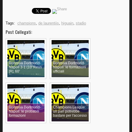
Tags:
champions
,
de laurentiis
,
higuain
,
stadio
Post Collegati:
Borussia Dortmund-
Borussia Dortmund-
Napoli 3-1 (10' Reus
Napoli: le formazioni
[R], 60'
ufficiali
Błaszczykowski, 71'
Insigne, 78'
Aubameyang)
Borussia Dortmund-
Champions League:
Napoli: le probabili
un pari potrebbe
formazioni
bastare per l'accesso
agli ottavi