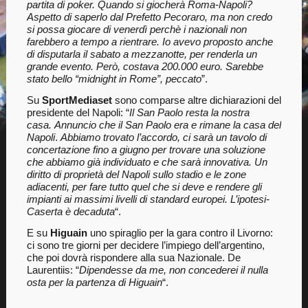
partita di poker. Quando si giocherà Roma-Napoli?
Aspetto di saperlo dal Prefetto Pecoraro, ma non credo
si possa giocare di venerdì perchè i nazionali non
farebbero a tempo a rientrare. Io avevo proposto anche
di disputarla il sabato a mezzanotte, per renderla un
grande evento. Però, costava 200.000 euro. Sarebbe
stato bello “midnight in Rome”, peccato
”.
Su
SportMediaset
sono comparse altre dichiarazioni del
presidente del Napoli: “
Il San Paolo resta la nostra
casa.
Annuncio che il San Paolo era e rimane la casa del
Napoli
.
Abbiamo trovato l’accordo, ci sarà un tavolo di
concertazione fino a giugno per trovare una soluzione
che abbiamo già individuato e che sarà innovativa. Un
diritto di proprietà del Napoli sullo stadio e le zone
adiacenti, per fare tutto quel che si deve e rendere gli
impianti ai massimi livelli di standard europei. L’ipotesi-
Caserta è decaduta
“.
E su
Higuain
uno spiraglio per la gara contro il Livorno:
ci sono tre giorni per decidere l’impiego dell’argentino,
che poi dovrà rispondere alla sua Nazionale. De
Laurentiis: “
Dipendesse da me, non concederei il nulla
osta per la partenza di Higuain
“.