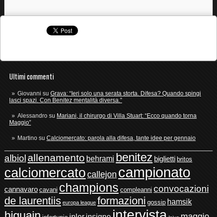
Ultimi commenti
Giovanni
su
Grava: “Ieri solo una serata storta. Difesa? Quando spingi
lasci spazi. Con Benitez mentalità diversa.”
Alessandro
su
Mariani, il chirurgo di Villa Stuart: “Ecco quando torna
Maggio”
Martino
su
Calciomercato: parola alla difesa, tante idee per gennaio
benitez
allenamento
albiol
behrami
biglietti
britos
campionato
calciomercato
callejon
champions
convocazioni
cannavaro
cavani
compleanni
de laurentiis
formazioni
hamsik
gossip
europa league
intervista
higuain
maggio
inler
insigne