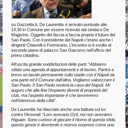
su Gazzetta.it, De Laurentiis è arrivato puntuale alle
14.30 in Comune per essere ricevuto dal sindaco De
Magistris. Oggetto del faccia a faccia proprio il futuro del
San Paolo. Con il presidente del Napoli c’erano anche i
dirigenti Chiavelli e Formisano. L’incontro si è svolto al
secondo piano di palazzo San Giacomo nell’ufficio del
primo cittadino.
All’uscita grande soddisfazioni delle parti: “
Abbiamo
stilato una agenda di appuntamenti e di lavoro
.
Partirà a
breve un tavolo permanente sullo stadio con il Napoli da
una parte ed il Comune dall’altra. Vogliamo valorizzare il
San Paolo. Il San Paolo resterà la casa del Napoli. Mi
auguro che alla fine l’impianto diventi di proprietà del
club, ma l’aspetto importante è che lavoreremo
nell’interesse della città
”.
De Laurentiis ha rilasciato anche una battuta sul ko
contro l’Arsenal:
“Loro avevano Ozil, noi non avevamo
Higuain. Sono curioso di giocare il ritorno di questa sfida,
questo girone è divertente e riserva sorprese come una