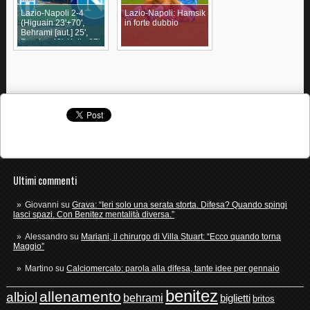
Lazio-Napoli 2-4
Lazio-Napoli: Hamsik
(Higuain 23'+70',
in forte dubbio
Behrami [aut.] 25',
Pandev 49', Keita 87',
Callejon 90')
Ultimi commenti
Giovanni
su
Grava: “Ieri solo una serata storta. Difesa? Quando spingi
lasci spazi. Con Benitez mentalità diversa.”
Alessandro
su
Mariani, il chirurgo di Villa Stuart: “Ecco quando torna
Maggio”
Martino
su
Calciomercato: parola alla difesa, tante idee per gennaio
benitez
allenamento
albiol
behrami
biglietti
britos