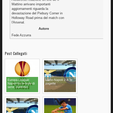
Mattino arrivano importanti
aggiornamenti riguarda la
devastazione del Piebury Corner in
Holloway Road prima del match con
l'Arsenal.
Autore
Fede Azzurra
Post Collegati:
Europa League:
Lazio-Napoli 2-4: le
Napoli tra le teste di
pagelle
serie, Juventus
estromessa