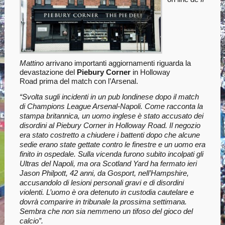
Mattino
arrivano importanti aggiornamenti riguarda la
devastazione del
Piebury Corner
in Holloway
Road prima del match con l’Arsenal.
“Svolta sugli incidenti in un pub londinese dopo il match
di Champions League Arsenal-Napoli. Come racconta la
stampa britannica, un uomo inglese è stato accusato dei
disordini al Piebury Corner in Holloway Road. Il negozio
era stato costretto a chiudere i battenti dopo che alcune
sedie erano state gettate contro le finestre e un uomo era
finito in ospedale. Sulla vicenda furono subito incolpati gli
Ultras del Napoli, ma ora Scotland Yard ha fermato ieri
Jason Philpott, 42 anni, da Gosport, nell’Hampshire,
accusandolo di lesioni personali gravi e di disordini
violenti. L’uomo è ora detenuto in custodia cautelare e
dovrà comparire in tribunale la prossima settimana.
Sembra che non sia nemmeno un tifoso del gioco del
calcio”.